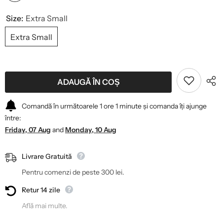
Size:
Extra Small
Extra Small
ADAUGĂ ÎN COȘ
Comandă în următoarele
1
ore
1
minute
și comanda îți ajunge
între:
Friday, 07 Aug
and
Monday, 10 Aug
Livrare Gratuită
Pentru comenzi de peste 300 lei.
Retur 14 zile
Află mai multe.