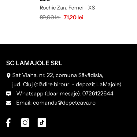
Rochie Zara Femei - XS
89,00 lei
71,20 lei
SC LAMAJOLE SRL
Sat Vlaha, nr. 22, comuna Săvădisla,
jud. Cluj (clădire birouri - depozit LaMajole)
Whatsapp (doar mesaje):
0726122644
Email:
comanda@depeteava.ro