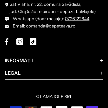
Sat Vlaha, nr. 22, comuna Săvădisla,
jud. Cluj (clădire birouri - depozit LaMajole)
Whatsapp (doar mesaje):
0726122644
Email:
comanda@depeteava.ro
INFORMAȚII
LEGAL
© LAMAJOLE SRL
Metode