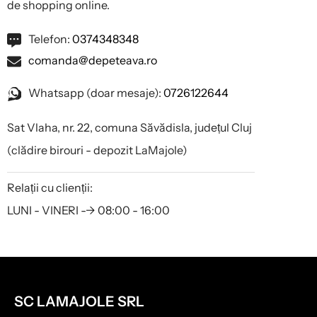
de shopping online.
Telefon:
0374348348
comanda@depeteava.ro
Whatsapp (doar mesaje):
0726122644
Sat Vlaha, nr. 22, comuna Săvădisla, județul Cluj
(clădire birouri - depozit LaMajole)
Relații cu clienții:
LUNI - VINERI --> 08:00 - 16:00
SC LAMAJOLE SRL