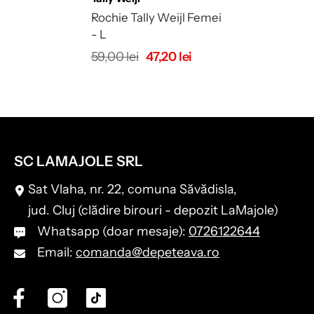
Rochie Tally Weijl Femei
- L
59,00 lei
47,20 lei
SC LAMAJOLE SRL
Sat Vlaha, nr. 22, comuna Săvădisla,
jud. Cluj (clădire birouri - depozit LaMajole)
Whatsapp (doar mesaje):
0726122644
Email:
comanda@depeteava.ro