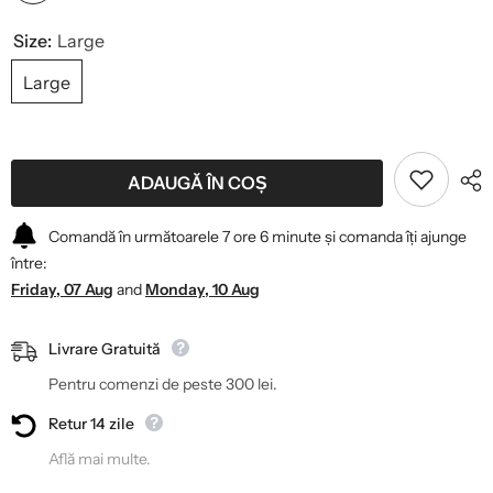
Size:
Large
Large
ADAUGĂ ÎN COȘ
Comandă în următoarele
7
ore
6
minute
și comanda îți ajunge
între:
Friday, 07 Aug
and
Monday, 10 Aug
Livrare Gratuită
Pentru comenzi de peste 300 lei.
Retur 14 zile
Află mai multe.