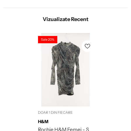
Vizualizate Recent
Sale 20%
DOAR 1 DIN FIECARE
Brand:
H&M
Rochie H&M Femei - S