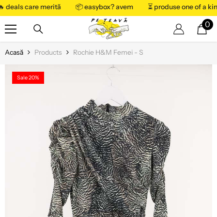
 deals care merită
📦 easybox? avem
⏳ produse one of a
SARI LA CONȚINUT
0
0
art
Acasă
Products
Rochie H&M Femei - S
Sale 20%