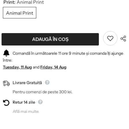
Print:
Animal Print
Animal Print
ADAUGĂ ÎN COȘ
Comandă în următoarele
11
ore
9
minute
și comanda îți ajunge
între:
Tuesday, 11 Aug
and
Friday, 14 Aug
Livrare Gratuită
Pentru comenzi de peste 300 lei.
Retur 14 zile
Află mai multe.