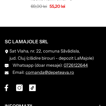
69,00 lei
55,20 lei
SC LAMAJOLE SRL
Sat Vlaha, nr. 22, comuna Săvădisla,
jud. Cluj (clădire birouri - depozit LaMajole)
Whatsapp (doar mesaje):
0726122644
Email:
comanda@depeteava.ro