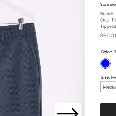
Stare pro
Brand:
SKU:
P
Tip prod
89,00 l
Color:
B
Size:
M
Medi