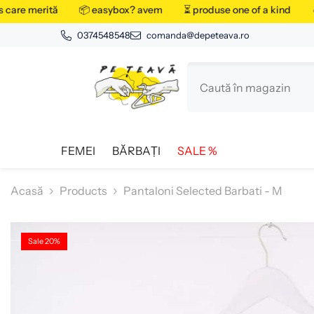
SARI LA CONȚINUT
care merită
📦 easybox? avem
⏳ produse one of a kind
🔥 
0374548548
comanda@depeteava.ro
FEMEI
BĂRBAȚI
SALE %
Acasă
Products
Pantaloni Selected Barbati - M
Sale 20%