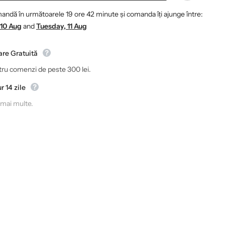
andă în următoarele
19
ore
42
minute
și comanda îți ajunge între:
10 Aug
and
Tuesday, 11 Aug
are Gratuită
ru comenzi de peste 300 lei.
r 14 zile
 mai multe.