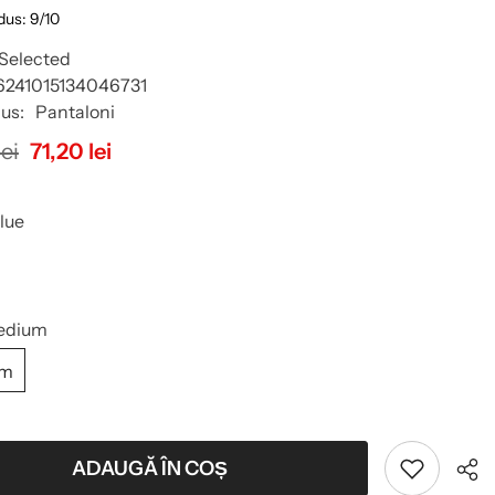
dus: 9/10
Selected
6241015134046731
us:
Pantaloni
ei
71,20 lei
lue
edium
um
ADAUGĂ ÎN COȘ