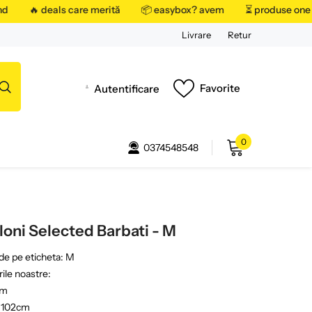
nd
🔥 deals care merită
📦 easybox? avem
⏳ produse one o
Livrare
Retur
Favorite
Autentificare
0
0
0374548548
articole
loni Selected Barbati - M
e pe eticheta: M
ile noastre:
cm
 102cm