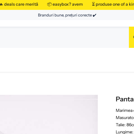
deals care merită
📦 easybox? avem
⏳ produse one of a ki
Branduri bune, prețuri corecte ✔️
Panta
Marimea d
Masurator
Talie: 86
Lungime: