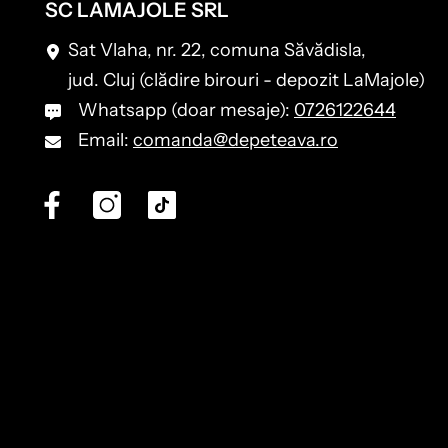
SC LAMAJOLE SRL
Sat Vlaha, nr. 22, comuna Săvădisla,
jud. Cluj (clădire birouri - depozit LaMajole)
Whatsapp (doar mesaje):
0726122644
Email:
comanda@depeteava.ro