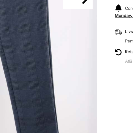
Com
Monday, 
Livr
Pent
Retu
Află