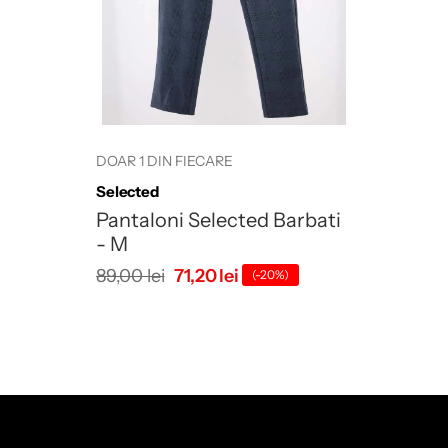
DOAR 1 DIN FIECARE
Brand:
Selected
Pantaloni Selected Barbati
- M
89,00 lei
71,20 lei
(-20%)