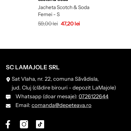
Jacheta Scotch & Soda
Femei - S
59,00 lei
47,20 lei
SC LAMAJOLE SRL
Sat Vlaha, nr. 22, comuna Săvădisla,
jud. Cluj (clădire birouri - depozit LaMajole)
Whatsapp (doar mesaje):
0726122644
Email:
comanda@depeteava.ro