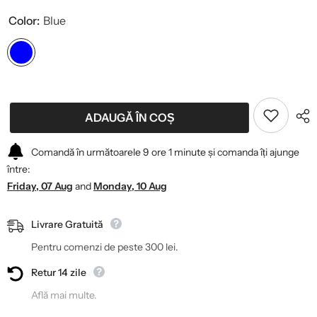
Color:
Blue
ADAUGĂ ÎN COȘ
Comandă în următoarele
9
ore
1
minute
și comanda îți ajunge
între:
Friday, 07 Aug
and
Monday, 10 Aug
Livrare Gratuită
Pentru comenzi de peste 300 lei.
Retur 14 zile
Află mai multe.