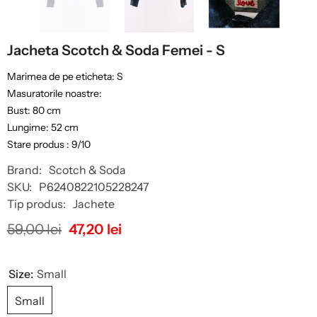
Jacheta Scotch & Soda Femei - S
Marimea de pe eticheta: S
Masuratorile noastre:
Bust: 80 cm
Lungime: 52 cm
Stare produs : 9/10
Brand:
Scotch & Soda
SKU:
P6240822105228247
Tip produs:
Jachete
59,00 lei
47,20 lei
Size:
Small
Small