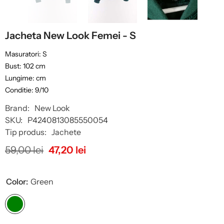
Jacheta New Look Femei - S
Masuratori: S
Bust: 102 cm
Lungime: cm
Conditie: 9/10
Brand:
New Look
SKU:
P4240813085550054
Tip produs:
Jachete
59,00 lei
47,20 lei
Color:
Green