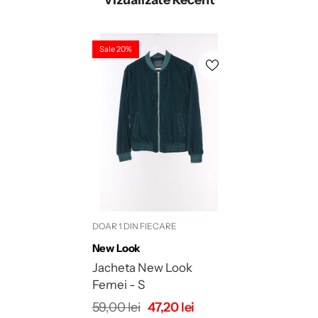
Vizualizate Recent
Sale 20%
DOAR 1 DIN FIECARE
Brand:
New Look
Jacheta New Look
Femei - S
59,00 lei
47,20 lei