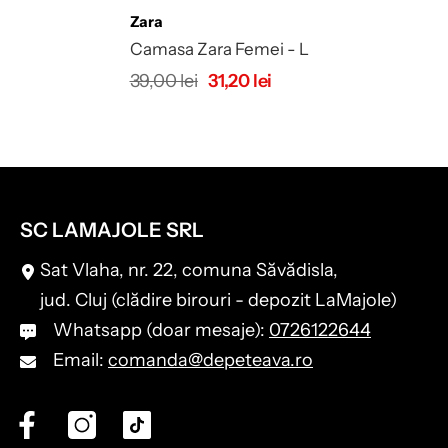
Brand:
Zara
Camasa Zara Femei - L
39,00 lei
31,20 lei
SC LAMAJOLE SRL
Sat Vlaha, nr. 22, comuna Săvădisla,
jud. Cluj (clădire birouri - depozit LaMajole)
Whatsapp (doar mesaje):
0726122644
Email:
comanda@depeteava.ro