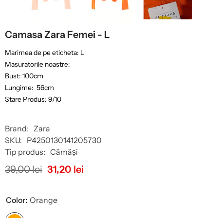
Camasa Zara Femei - L
Marimea de pe eticheta: L
Masuratorile noastre:
Bust: 100cm
Lungime: 56cm
Stare Produs: 9/10
Brand:
Zara
SKU:
P4250130141205730
Tip produs:
Cămăși
39,00 lei
31,20 lei
Color:
Orange