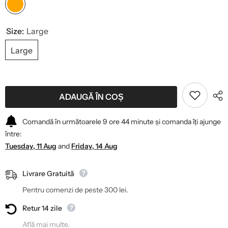
Size:
Large
Large
ADAUGĂ ÎN COȘ
Comandă în următoarele
9
ore
44
minute
și comanda îți ajunge
între:
Tuesday, 11 Aug
and
Friday, 14 Aug
Livrare Gratuită
Pentru comenzi de peste 300 lei.
Retur 14 zile
Află mai multe.