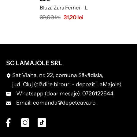
Bluza Zara Femei - L
39,00 lei
31,20 lei
SC LAMAJOLE SRL
Sat Vlaha, nr. 22, comuna Săvădisla,
jud. Cluj (clădire birouri - depozit LaMajole)
Whatsapp (doar mesaje):
0726122644
Email:
comanda@depeteava.ro