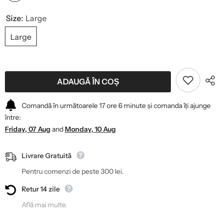
Size:
Large
Large
ADAUGĂ ÎN COȘ
Comandă în următoarele
17
ore
6
minute
și comanda îți ajunge
între:
Friday, 07 Aug
and
Monday, 10 Aug
Livrare Gratuită
Pentru comenzi de peste 300 lei.
Retur 14 zile
Află mai multe.