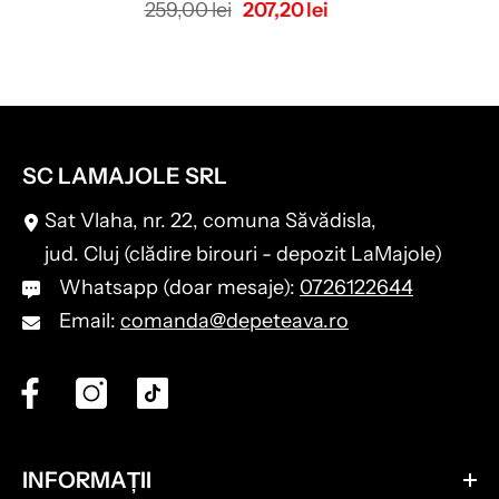
259,00 lei
207,20 lei
SC LAMAJOLE SRL
Sat Vlaha, nr. 22, comuna Săvădisla,
jud. Cluj (clădire birouri - depozit LaMajole)
Whatsapp (doar mesaje):
0726122644
Email:
comanda@depeteava.ro
INFORMAȚII