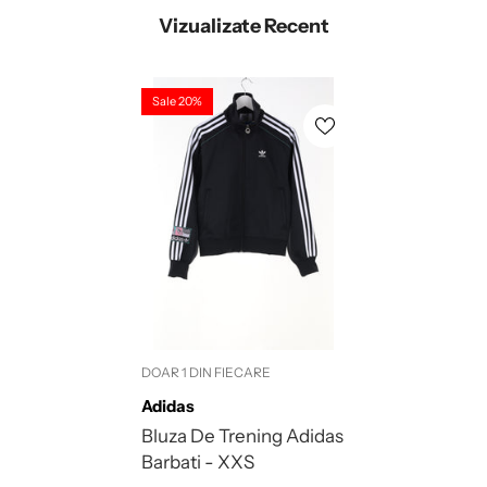
Vizualizate Recent
Sale 20%
DOAR 1 DIN FIECARE
Brand:
Adidas
Bluza De Trening Adidas
Barbati - XXS